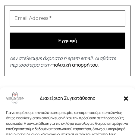
Δεν στέλνουμε άχρηστα ή spam email. Διαβάστε
περισσότερα στην
πολιτική απορρήτου
.
ΑΚΑΔΗΜΙΑ
Διαχείριση Συγκατάθεσης
Βασική Εκπαίδευση Ονυχοπλαστικής
ΥΠΗΡΕΣΙΕΣ
Για να παρέχουμε την καλύτερη εμπειρία, χρησιμοποιούμε τεχνολογίες
Μετεκπαίδευση
όπως cookies για την αποθήκευση ή/και την πρόσβαση σε πληροφορίες
συσκευών. Η συγκατάθεση για τις εν λόγω τεχνολογίες θα μας επιτρέψει να
Μανικιουρ
επεξεργαστούμε δεδομένα προσωπικού χαρακτήρα, όπως συμπεριφορά
ΠΟΔΟΛΟΓΙΑ
περιήγησης ή μοναδικά αναγνωριστικά σε αυτόν τον ιστότοπο. Η μη