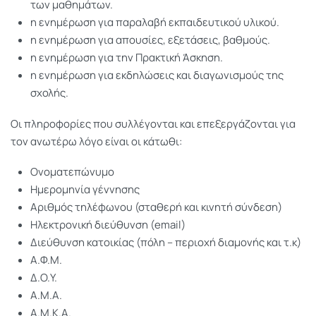
των μαθημάτων.
η ενημέρωση για παραλαβή εκπαιδευτικού υλικού.
η ενημέρωση για απουσίες, εξετάσεις, βαθμούς.
η ενημέρωση για την Πρακτική Άσκηση.
η ενημέρωση για εκδηλώσεις και διαγωνισμούς της
σχολής.
Οι πληροφορίες που συλλέγονται και επεξεργάζονται για
τον ανωτέρω λόγο είναι οι κάτωθι:
Ονοματεπώνυμο
Ημερομηνία γέννησης
Αριθμός τηλέφωνου (σταθερή και κινητή σύνδεση)
Ηλεκτρονική διεύθυνση (email)
Διεύθυνση κατοικίας (πόλη – περιοχή διαμονής και τ.κ)
Α.Φ.Μ.
Δ.Ο.Υ.
Α.Μ.Α.
Α.Μ.Κ.Α.